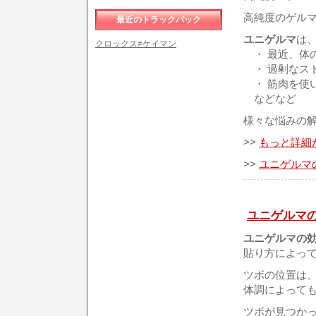
高純度のゲル
最近のトラックバック
ユニゲルマ
は
クロックス≠ケイマン
・ 最近、体
・ 過剰なス
・ 筋肉を使
などなど
様々な悩みの
>>
もっと詳細
>>
ユニゲルマ
ユニゲルマ
ユニゲルマの
貼り方によっ
ツボの位置は
体調によって
ツボが見つか